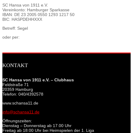
SC Hansa von 1911 e.V.
Vereinkonto: Hamburger Sparkasse
IBAN: DE 23 2005 0550 1293 1217 50
BIC: HASPDEHHXXX
Betreff: Segel
oder per:
KONTAKT
SC Hansa von 1911 e.V. – Clubhaus
Feldstraße 71
20359 Hamburg
Telefon: 040/4392578
www.schansa11.de
info@schansa11.de
Öffnungszeiten:
Dienstag – Donnerstag ab 17.00 Uhr
Freitag ab 18:00 Uhr bei Heimspielen der 1. Liga