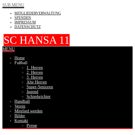
SUB MENU
MITGLIEDERVERWALTUNG
SPENDEN
IMPRESSUM
DATENSCHUTZ
SC HANSA 11
MENU
Home
Fußball
1. Herren
2. Herren
3. Herren
Alte Herren
Super-Senioren
Jugend
Schiedsrichter
Handball
Verein
Mitglied werden
Bilder
Kontakt
Presse