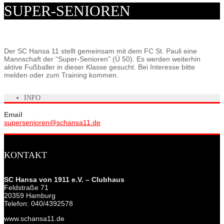
SUPER-SENIOREN
Der SC Hansa 11 stellt gemeinsam mit dem FC St. Pauli eine
Mannschaft der “Super-Senioren” (Ü 50). Es werden weiterhin
aktive Fußballer in dieser Klasse gesucht. Bei Interesse bitte
melden oder zum Training kommen.
INFO
Email
supersenioren@schansa11.de
KONTAKT
SC Hansa von 1911 e.V. – Clubhaus
Feldstraße 71
20359 Hamburg
Telefon: 040/4392578
www.schansa11.de