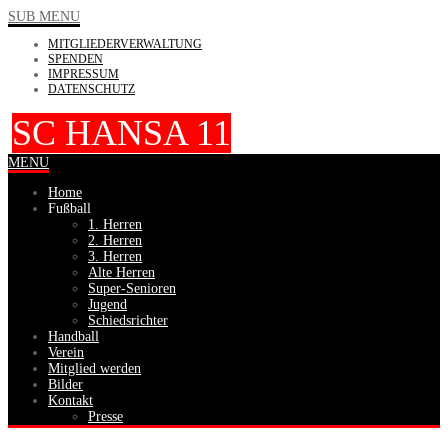
SUB MENU
MITGLIEDERVERWALTUNG
SPENDEN
IMPRESSUM
DATENSCHUTZ
SC HANSA 11
MENU
Home
Fußball
1. Herren
2. Herren
3. Herren
Alte Herren
Super-Senioren
Jugend
Schiedsrichter
Handball
Verein
Mitglied werden
Bilder
Kontakt
Presse