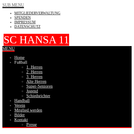
SUB MENU
MITGLIEDERVERWALTUNG
SPENDEN
IMPRESSUM
DATENSCHUTZ
SC HANSA 11
MENU
Home
Fußball
1. Herren
2. Herren
3. Herren
Alte Herren
Super-Senioren
Jugend
Schiedsrichter
Handball
Verein
Mitglied werden
Bilder
Kontakt
Presse