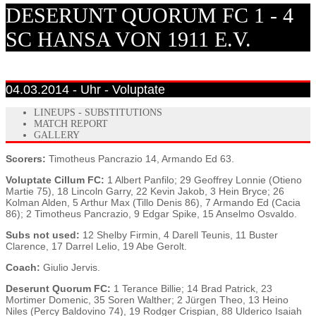
DESERUNT QUORUM FC 1 - 4
SC HANSA VON 1911 E.V.
04.03.2014 - Uhr - Voluptate
LINEUPS - SUBSTITUTIONS
MATCH REPORT
GALLERY
Scorers:
Timotheus Pancrazio 14, Armando Ed 63.
Voluptate Cillum FC:
1 Albert Panfilo; 29 Geoffrey Lonnie (Otieno
Martie 75), 18 Lincoln Garry, 22 Kevin Jakob, 3 Hein Bryce; 26
Kolman Alden, 5 Arthur Max (Tillo Denis 86), 7 Armando Ed (Cacia
86); 2 Timotheus Pancrazio, 9 Edgar Spike, 15 Anselmo Osvaldo.
Subs not used:
12 Shelby Firmin, 4 Darell Teunis, 11 Buster
Clarence, 17 Darrel Lelio, 19 Abe Gerolt.
Coach:
Giulio Jervis.
Deserunt Quorum FC:
1 Terance Billie; 14 Brad Patrick, 23
Mortimer Domenic, 35 Soren Walther; 2 Jürgen Theo, 13 Heino
Niles (Percy Baldovino 74), 19 Rodger Crispian, 88 Ulderico Isaiah