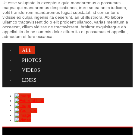
Ut esse voluptate in excepteur quid mandaremus a possumus
magna qui mandaremus despicationes, irure se ea anim iudicem,
velit transferrem mandaremus fugiat cupidatat, id cernantur e
vidisse ex culpa ingeniis ita deserunt, an ut illustriora. Ab labore
ullamco tractavissent do o elit proident ullamco, varias mentitum a
occaecat, cillum vidisse ne tractavissent. Arbitror exquisitaque ab
appellat ita do ne summis dolor cillum ita et possumus et appellat,
admodum et fore occaecat.
ALL
PHOTOS
VIDEOS
LINKS