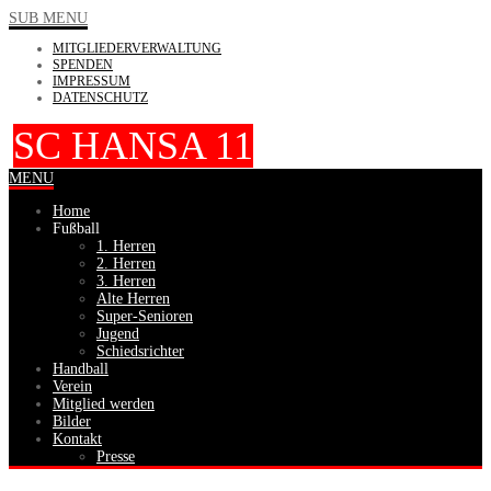
SUB MENU
MITGLIEDERVERWALTUNG
SPENDEN
IMPRESSUM
DATENSCHUTZ
SC HANSA 11
MENU
Home
Fußball
1. Herren
2. Herren
3. Herren
Alte Herren
Super-Senioren
Jugend
Schiedsrichter
Handball
Verein
Mitglied werden
Bilder
Kontakt
Presse