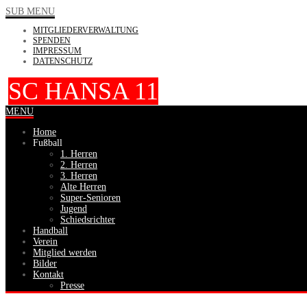
SUB MENU
MITGLIEDERVERWALTUNG
SPENDEN
IMPRESSUM
DATENSCHUTZ
SC HANSA 11
MENU
Home
Fußball
1. Herren
2. Herren
3. Herren
Alte Herren
Super-Senioren
Jugend
Schiedsrichter
Handball
Verein
Mitglied werden
Bilder
Kontakt
Presse