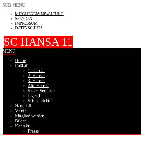
SUB MENU
MITGLIEDERVERWALTUNG
SPENDEN
IMPRESSUM
DATENSCHUTZ
SC HANSA 11
MENU
Home
Fußball
1. Herren
2. Herren
3. Herren
Alte Herren
Super-Senioren
Jugend
Schiedsrichter
Handball
Verein
Mitglied werden
Bilder
Kontakt
Presse