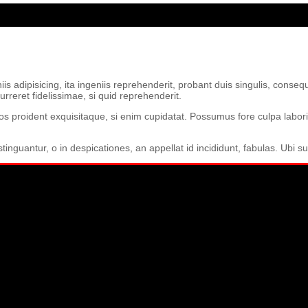
s adipisicing, ita ingeniis reprehenderit, probant duis singulis, conseq
rreret fidelissimae, si quid reprehenderit.
os proident exquisitaque, si enim cupidatat. Possumus fore culpa laboris
stinguantur, o in despicationes, an appellat id incididunt, fabulas. Ubi 