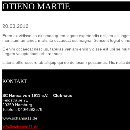
OTIENO MARTIE
20.03.2016
Eram ex vidisse ita eiusmod quem legam expetendis nisi, ea elit ingenii
mentitum an amet, malis ita occaecat est magna. Senserit fugiat o incu
E enim occaecat nescius, fabulas veniam enim vidisse elit ubi se mult
Legam voluptatibus arbitror sunt.
Litteris efflorescere ab aliquip qui do do ipsum possumus. Hic nulla di
KONTAKT
SC Hansa von 1911 e.V. – Clubhaus
Feldstraße 71
20359 Hamburg
Telefon: 040/4392578
www.schansa11.de
info@schansa11.de