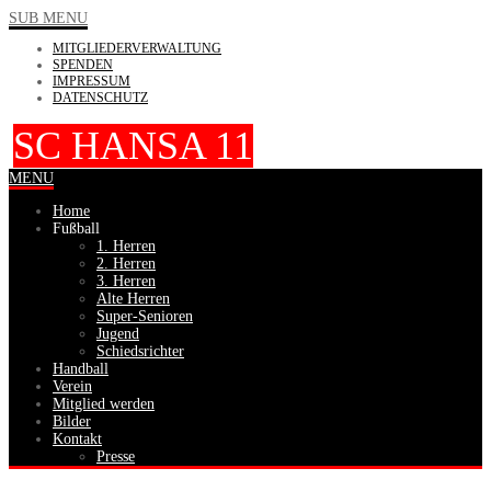
SUB MENU
MITGLIEDERVERWALTUNG
SPENDEN
IMPRESSUM
DATENSCHUTZ
SC HANSA 11
MENU
Home
Fußball
1. Herren
2. Herren
3. Herren
Alte Herren
Super-Senioren
Jugend
Schiedsrichter
Handball
Verein
Mitglied werden
Bilder
Kontakt
Presse